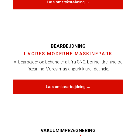
Læs o​m ​tryk​støbning →
BEARBEJDNING​
I VORES MODERNE MASKINEPARK
Vi bearbejder og behandler alt fra CNC, boring, drejning og
fræsning. Vores maskinpark klarer det hele.
Læs om ​bearbej​dning ​→
VAKUUMIMPRÆGNERING