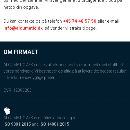
os med det samme. Vi laver gerne et uforpligtende tilbud på
netop din opgave.
​Du kan kontakte os på telefon
+45 74 48 57 50
eller e-mail
info@alcumatic.dk
, så vender vi straks tilbage.
OM FIRMAET
ALCUMATIC A/S er en kvalitetsorienteret virksomhed med stolthed i
vores håndværk. Vi bestræber os altid på at levere det bedste resultat
til konkurrencedygtige priser.​
CVR: 12096283​
ALCUMATIC A/S is certified according to
​ISO 9001​:2015​
and
ISO​ 14001:2015