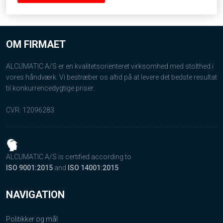
OM FIRMAET
ALCUMATIC A/S er en kvalitetsorienteret virksomhed med stolthed i
vores håndværk. Vi bestræber os altid på at levere det bedste resultat
til konkurrencedygtige priser.​
CVR: 12096283​
ALCUMATIC A/S is certified according to
​ISO 9001​:2015​
and
ISO​ 14001:2015
NAVIGATION
Politikker og mål