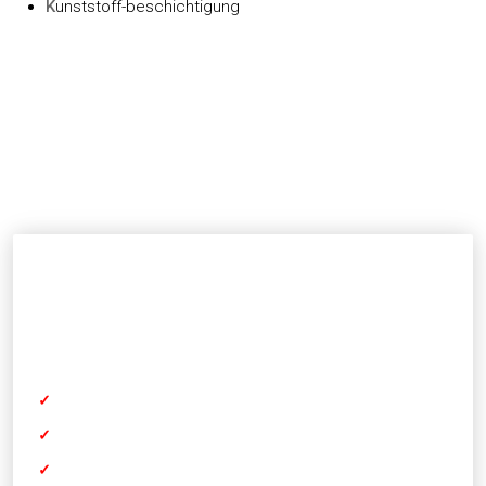
K
unststoff-beschichtigung
INDHENT TILBUD PÅ EN OPGAVE
Du er velkommen til at kontakte os med en kort beskrivelse
af din opgave. Vi vender tilbage til dig hurtigst muligt med et
godt tilbud.
✓
Få svar inden 48 timer​
✓
Stor knowhow og ekspertise
✓
Høj kvalitet - hver gang